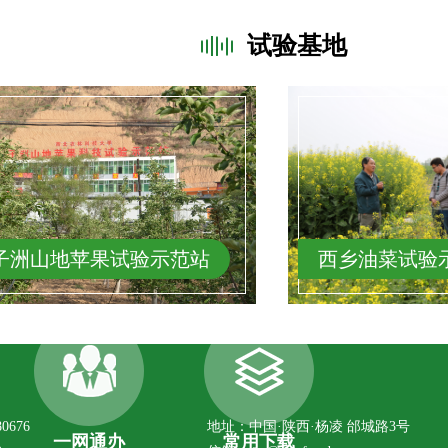
试验基地
油菜试验示范基地
渭北核桃试验
676
地址：中国·陕西·杨凌 邰城路3号
一网通办
常用下载