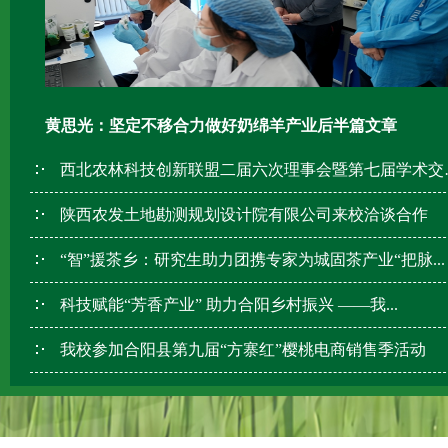
黄思光：坚定不移合力做好奶绵羊产业后半篇文章
西北农林科技创
陕西农发土地勘测规划设计院有限公司来校洽谈合作
“智”援茶乡：研究生助力团携专家为城固茶产业“把脉...
科技赋能“芳香产业” 助力合阳乡村振兴 ——我...
我校参加合阳县第九届“方寨红”樱桃电商销售季活动