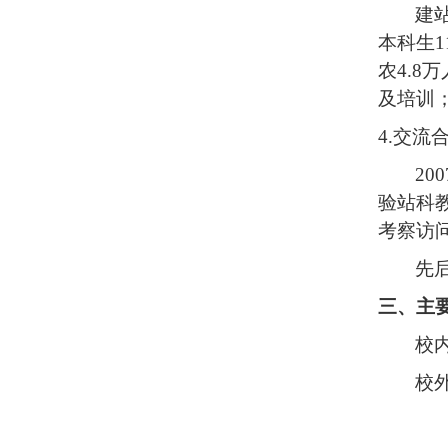
建
本科生1
农4.
及培训
4.交流
200
验站科
考察访
先
三、主
校
校