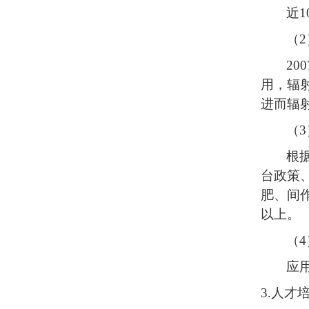
近
（
200
用，辐
进而辐
（
根
台政策
肥、间作
以上。
（
应
3.人才