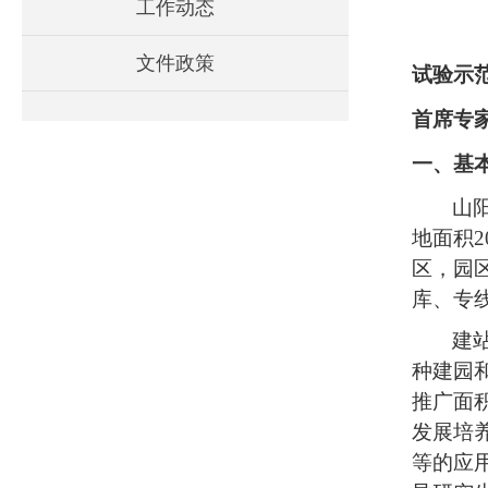
工作动态
文件政策
试验示
首席专
一、基
山
地面积
区，园
库
、
专
建
种建园
推广面
发展培
等的应