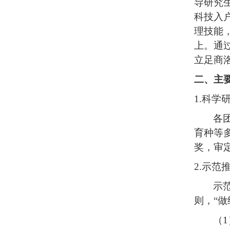
导研究
科技入
理技能
上
。
通
立足商
二、主
1.科学
各
育种等
奖，审定
2.示范
示
则，“
（