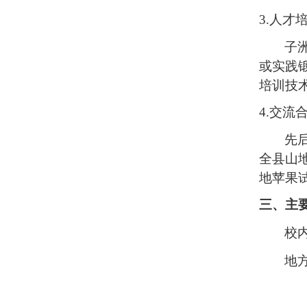
3.
人才
子
或实践
培训技术
4.
交流
先
全县山
地苹果
三、主
校
地