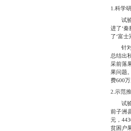
1.
科学
试
进了‘秦
了‘富士
针
总结出
采前落
果问题
费600
2.
示范
试
前子洲县
元，44
贫困户