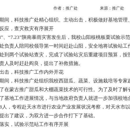
作者：推广处 来源：推广处 发布
间，科技推广处精心组织、主动出击，积极做好基地管理、
应，查灾救灾有序展开
8”、“7.23”陕南暴雨灾害发生后，我校山阳核桃板栗试
处负责人陪同校领导第一时间赶赴山阳，安全地将试验站工
处到两个试验站查灾，完成了试验站灾后重建项目预算，按
责人及时赶赴阎良，提出了补救措施。
击，科技推广工作内外开花
间，科技推广处组织我校西甜瓜、蔬菜、设施栽培等专家赴
了在蒙古推广甜瓜和大棚蔬菜技术的可行性。为了及时了解
了基地工作进展情况，与当地政府负责人就进一步加强校地
8人，专程赴天水市进行农业产业发展状况考察，对天水市
提出了建议，为双方进一步合作打下了基础。
实，试验示范站工作有序开展