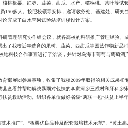
核桃板栗、红枣、蔬菜、甜瓜、水产、猕猴桃、茶叶等试
员150多人。按照校领导安排，邀请教务处、基建处、研究
讨论完成了白水苹果试验站培训楼设计方案。
科研管理研究协作组会议，就各高校的科研推广管理经验、
展出了我校近年选育的果树、蔬菜、西甜瓜等园艺作物新品
，就校地科技合作事宜进行了洽谈，并针对乌海市葡萄与葡萄酒
部展团参展事项，收集了我校2009年取得的相关成果和
陇县查看并帮助解决暴雨对包扶的李家河乡三成村和牙科乡
扶贫救助活动。组织各单位做好省级“两联一包”扶贫上半
技术推广”、“板栗优良品种及配套栽培技术示范”、“黄土高