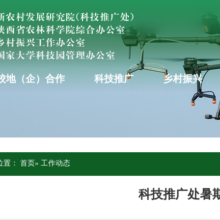
校地（企）合作
科技推广
乡村振兴
位置：
首页
» 工作动态
科技推广处暑