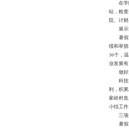
在学院
站，检查
院、计财
展示实
暑假期间
绩和举措
36个，
业发展有
做好第
科技推广
利，积累
家岭村造
小结工作
三项推
暑假期间