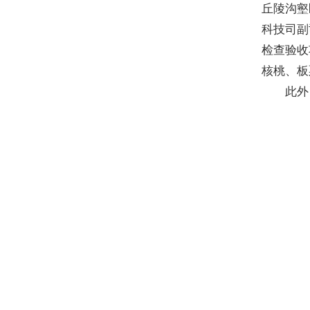
丘陵沟壑
科技司副
检查验收
核桃、板
此外，还