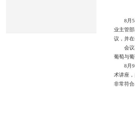
8月5日
业主管部
议，并在
会议期
葡萄与葡
8月9日
术讲座，
非常符合