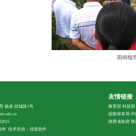
田间指
友情链接
西·杨凌 邰城路3号
教育部
科技部
u.edu.cn
国家林草局
中
2015
陕西省政府
陕
杨华 技术支持：绿道软件