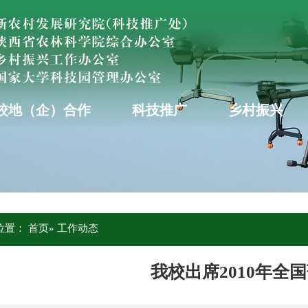
校地（企）合作
科技推广
乡村振兴
位置：
首页
» 工作动态
我校出席2010年全