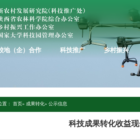
校地（企）合作
科技推广
乡村振兴
位置：
首页
»
成果转化
» 公示信息
科技成果转化收益现