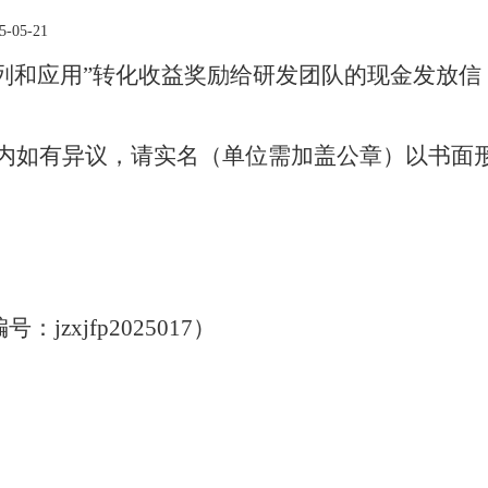
-05-21
序列和应用
”转化
收益奖励给研发团队的现金发放信
内如有异议，请实名（单位需加盖公章）以书面
编号：
jzxjfp
2025017
）