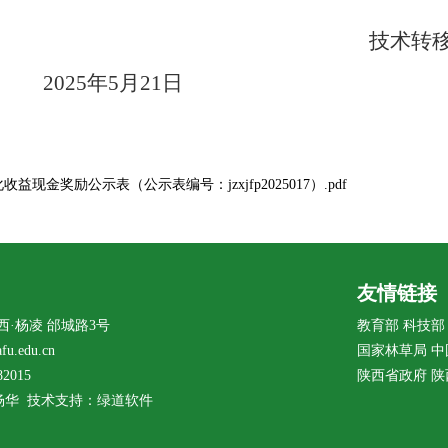
技术转移
20
25
年
5
月
21
日
益现金奖励公示表（公示表编号：jzxjfp2025017）.pdf
友情链接
西·杨凌 邰城路3号
教育部
科技部
u.edu.cn
国家林草局
中
2015
陕西省政府
陕
杨华 技术支持：绿道软件