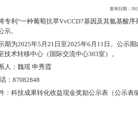
发布日期：2025
将
专利
“一种葡萄抗旱VvCCD7基因及其氨基酸
公示。
示期为
202
5
年
5
月
21
日至
2025年6
月
11
日。公示期
至技术转移中心（国际交流中心
303室）。
系人：
魏瑶
申秀霞
话：
87082848
件：科技成果转化收益现金奖励公示表（公示表