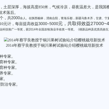
，土层深厚，海拔高度
850
米
，气候冷凉，昼夜温差大，是我国
技术落后。
个，共2000
余人。在陕西榆林，渭南合阳，青海乐都，新疆乌鲁木齐，甘肃、宁
元，共取得效益27000~4
10
元计，每亩提高收益3000~5000
农业科技推广一等奖，获2014年全国农牧渔业丰收奖一等奖。《桃新品种及优质高效生
2014年蔡宇良教授于铜川果树试验站介绍樱桃栽培新技术
种专家。
育种专家。
育种专家。
养专家。
家。
害防治专家。