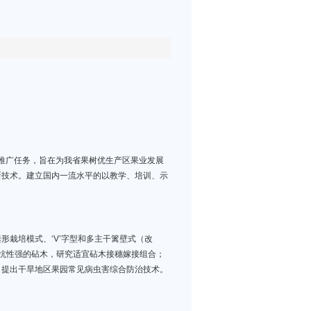
范推广任务，旨在为我省果树优生产区果业发展
新技术。建立国内一流水平的以教学、培训、示
形栽培模式、‘V’字型和多主干篱壁式（改
和抗性强的砧木，研究适宜砧木接穗嫁接组合；
；提出干旱地区果园常见病虫害综合防治技术。