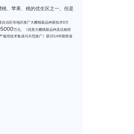
樱桃、苹果、桃的优生区之一。但是
夏自治区等地区推广大樱桃新品种新技术9万
5000
万元。《优质大樱桃新品种及抗根癌
产栽培技术集成与示范推广》获2014年陕西省