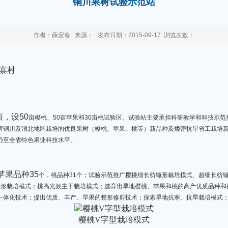
铜川果树试验示范站
作者：薛宏春 来源： 发布日期：2015-09-17 浏览次数：
寨村
亩，设50
亩樱桃、50亩苹果和30亩桃试验区。试验站主要承担科研教学和科技示
宜铜川及渭北地区栽培的优良果树（樱桃、苹果、桃等）新品种及矮密抗旱省工栽培
乃至全省特色果业科技水平。
苹果品种35
个，桃品种31个；试验示范推广樱桃细长纺锤形栽培模式、超细长纺锤
纺锤形栽培模式；桃高光效主干栽培模式；选育出旱地樱桃、苹果和桃的高产优质品种
一体化技术；提出优质、丰产、早果的整形修剪技术；探索旱地抗寒、抗旱栽培模式
樱桃V字型栽培模式