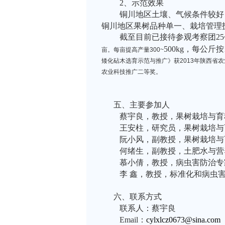
2
、示范效果
铜川地区土壤、气候条件较好
铜川地区果树品种单一、栽培管理
截至目前已接待参观考察团25
500kg
，每公斤按
亩。每亩提高产量300~
矮化砧木选育示范与推广》获2013年陕西省
农业科技推广二等奖。
五、主要参加人
蔡宇良，教授，果树栽培与育
王安柱，研究员，果树栽培与
阮小风，副教授，果树栽培与
何绪生，副教授，土肥水与营
慕小倩，教授，病虫害防治专
李 鑫，教授，标准化和病虫
六、联系方式
联系人：蔡宇良
Email
：
cylxlcz0673@sina.com