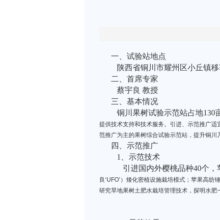
一、试验站地点
陕西省铜川市耀州区小丘镇移
二、首席专家
蔡宇良 教授
三、基本情况
铜川果树试验示范站占地130
提供技术支持和技术服务。引进、示范推广适
范推广为主的果树综合试验示范站，提升铜川
四、示范推广
1
、示范技术
引进国内外樱桃品种40
个，
良‘UFO’）矮化密植设施栽培模式；苹果高
研究旱地果树土肥水栽培管理技术，探明水肥